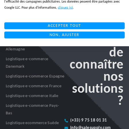
l'efficacité des campagnes publicitaires. Les données peuvent être partagées avec
Google LLC. Pour plus d'informations,
cliquez ici
.
ACCEPTER TOUT
Logistique e-commerce
NON, AJUSTER
Curieux
Logistique e-commerce
de
Allemagne
Logistique e-commerce
connaître
Danemark
nos
Logistique e-commerce Espagne
solutions
Logistique e-commerce France
Logistique e-commerce Italie
?
Logistique e-commerce Pays-
Bas
(+33) 9 75 18 01 31
Logistique ecommerce Suède
info@salesupply.com