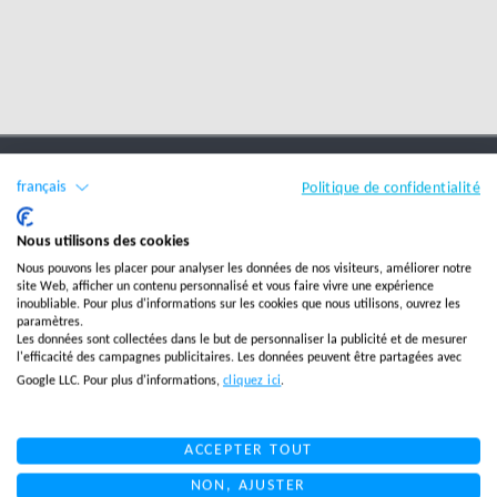
français
Politique de confidentialité
Nous utilisons des cookies
Nous pouvons les placer pour analyser les données de nos visiteurs, améliorer notre
site Web, afficher un contenu personnalisé et vous faire vivre une expérience
inoubliable. Pour plus d'informations sur les cookies que nous utilisons, ouvrez les
paramètres.
Logistique e-commerce
Les données sont collectées dans le but de personnaliser la publicité et de mesurer
Curieux
l'efficacité des campagnes publicitaires. Les données peuvent être partagées avec
Logistique e-commerce
Google LLC. Pour plus d'informations,
cliquez ici
.
de
Allemagne
Logistique e-commerce
connaître
ACCEPTER TOUT
Danemark
NON, AJUSTER