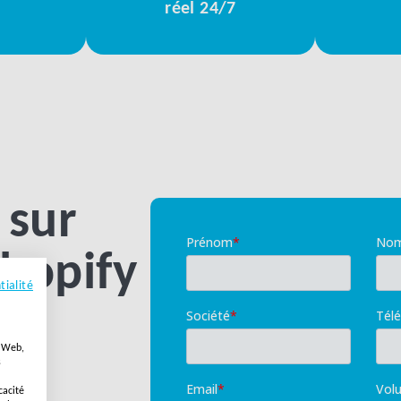
réel 24/7
 sur
Shopify
tialité
e Web,
s
cacité