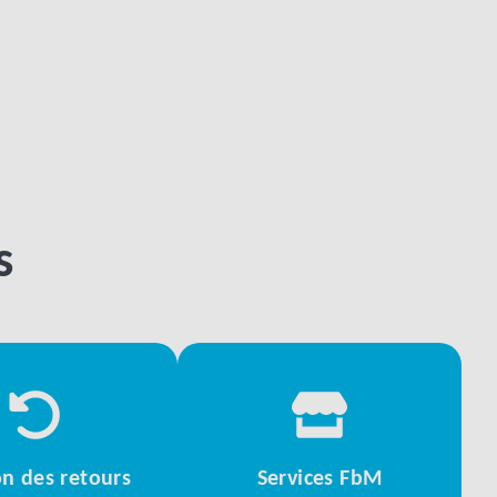
s
on des retours
Services FbM