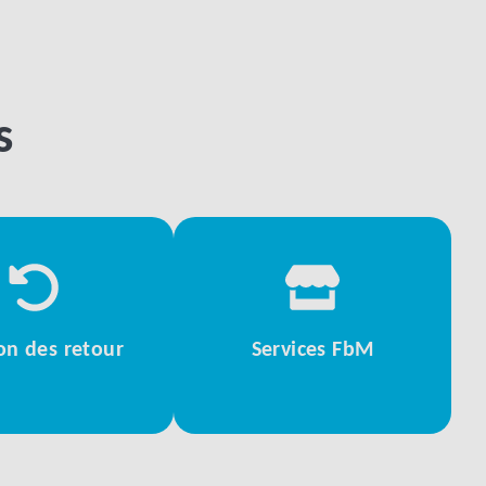
s
on des retour
Services FbM