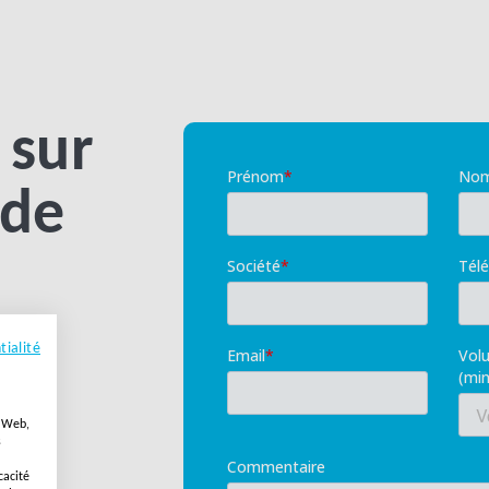
 sur
 de
tialité
e Web,
s
cacité