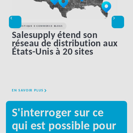
LOGISTIQUE E-COMMERCE BLOGS
LOGI
Salesupply étend son
Ap
réseau de distribution aux
ha
États-Unis à 20 sites
me
lo
EN SAVOIR PLUS
EN SA
S'interroger sur ce
qui est possible pour