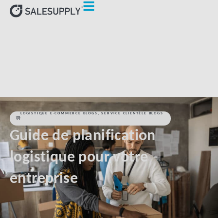
HOME
LOGISTIQUE E-COMMERCE BLOGS
GUIDE DE
PLANIFICATION LOGISTIQUE POUR VOTRE ENTREPRISE
LOGISTIQUE E-COMMERCE BLOGS
,
SERVICE CLIENTÈLE BLOGS
Guide de planification
logistique pour votre
entreprise