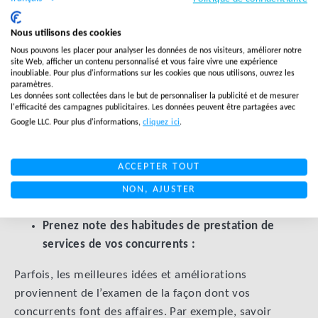
Utilisez l’analyse et la collecte de données pour
Nous utilisons des cookies
améliorer vos résultats :
Nous pouvons les placer pour analyser les données de nos visiteurs, améliorer notre
site Web, afficher un contenu personnalisé et vous faire vivre une expérience
Vous devez intégrer des outils d’enregistrement de
inoubliable. Pour plus d'informations sur les cookies que nous utilisons, ouvrez les
données afin de pouvoir gérer la surveillance des
paramètres.
Les données sont collectées dans le but de personnaliser la publicité et de mesurer
circonstances pour votre secteur. Cela vous permet de
l'efficacité des campagnes publicitaires. Les données peuvent être partagées avec
mettre en place des caisses de résonance d’analyse, de
Google LLC. Pour plus d'informations,
cliquez ici
.
mesure et de perspicacité. Lorsque vous mettez en
œuvre la surveillance des circonstances, vous gérez
ACCEPTER TOUT
efficacement vos chaînes d’approvisionnement et
NON, AJUSTER
augmentez vos efforts.
Prenez note des habitudes de prestation de
services de vos concurrents :
Parfois, les meilleures idées et améliorations
proviennent de l’examen de la façon dont vos
concurrents font des affaires. Par exemple, savoir