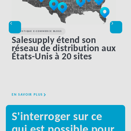
LOGISTIQUE E-COMMERCE BLOGS
LOGI
Salesupply étend son
Ap
réseau de distribution aux
ha
États-Unis à 20 sites
me
lo
EN SAVOIR PLUS
EN SA
S'interroger sur ce
qui est possible pour